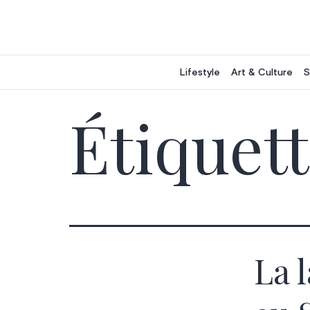
Aller
au
contenu
Lifestyle
Art & Culture
S
Étiquett
La 