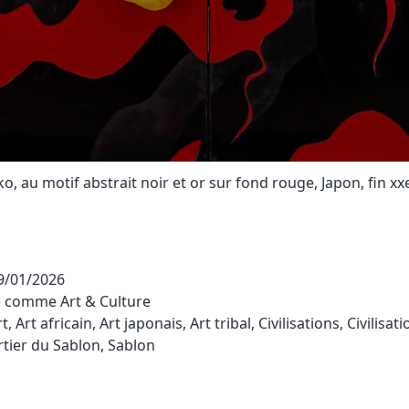
ko, au motif abstrait noir et or sur fond rouge, Japon, fin xx
9/01/2026
sé comme
Art & Culture
rt
,
Art africain
,
Art japonais
,
Art tribal
,
Civilisations
,
Civilisati
tier du Sablon
,
Sablon