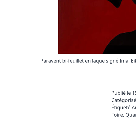
Paravent bi-feuillet en laque signé Imai Ei
Publié le
1
Catégori
Étiqueté
A
Foire
,
Quar