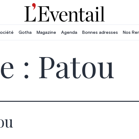
ociété
Gotha
Magazine
Agenda
Bonnes adresses
Nos Re
e :
Patou
ou