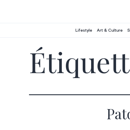
Aller
au
contenu
Lifestyle
Art & Culture
S
Étiquett
Pat