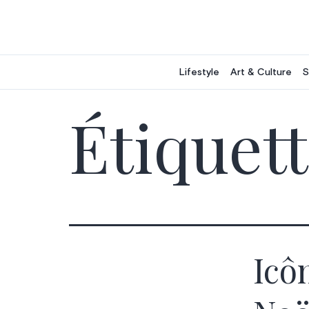
Aller
au
contenu
Lifestyle
Art & Culture
S
Étiquett
Icôn