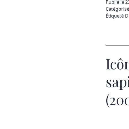
Publié le
2
Catégori
Étiqueté
D
Icô
sap
(20