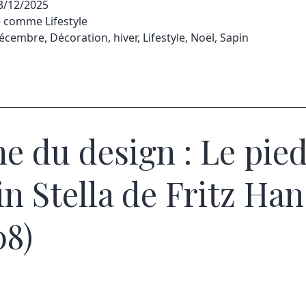
3/12/2025
sé comme
Lifestyle
écembre
,
Décoration
,
hiver
,
Lifestyle
,
Noël
,
Sapin
ne du design : Le pie
in Stella de Fritz Ha
08)