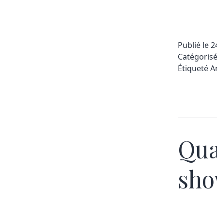
Publié le
2
Catégori
Étiqueté
A
Qua
sh