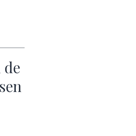
d de
nsen