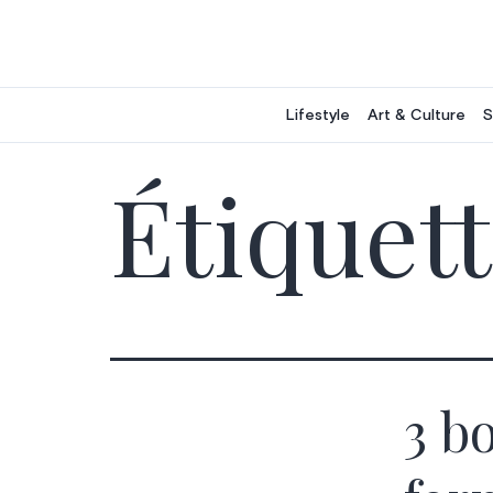
Aller
au
contenu
Lifestyle
Art & Culture
S
Étiquett
3 b