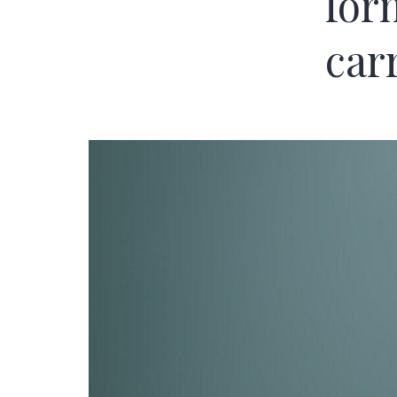
for
car