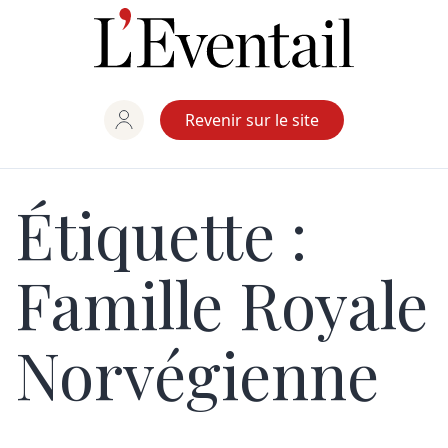
Aller
au
contenu
Revenir sur le site
Étiquette :
Famille Royale
Norvégienne