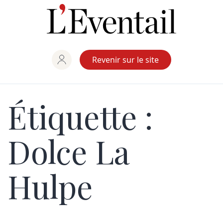
Aller
au
contenu
Revenir sur le site
Étiquette :
Dolce La
Hulpe