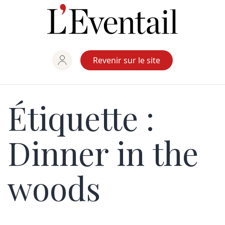
Aller
au
contenu
Revenir sur le site
Étiquette :
Dinner in the
woods