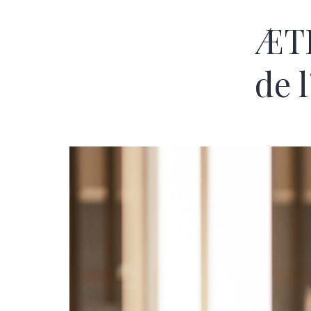
ÆTH
de l