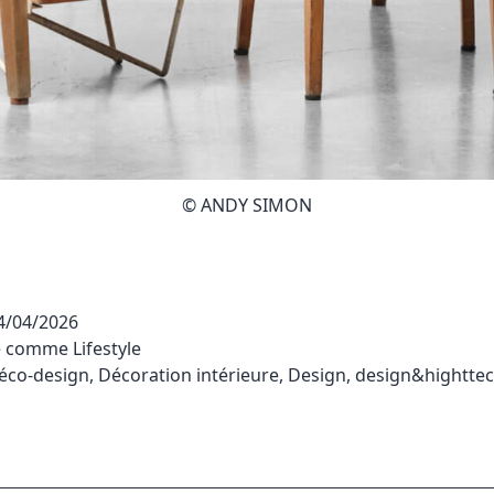
© ANDY SIMON
4/04/2026
sé comme
Lifestyle
éco-design
,
Décoration intérieure
,
Design
,
design&hightte