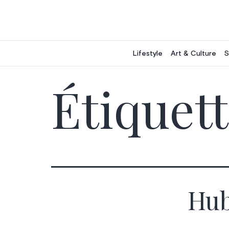
Aller
au
contenu
Lifestyle
Art & Culture
S
Étiquett
Hub