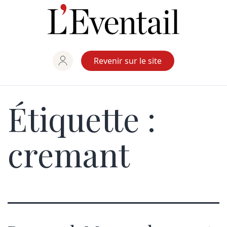
Aller
au
contenu
Revenir sur le site
Étiquette :
cremant