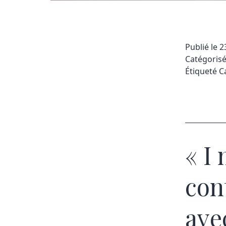
Publié le
2
Catégori
Étiqueté
C
« I
con
ave