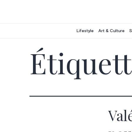
Aller
au
contenu
Lifestyle
Art & Culture
S
Étiquett
Val