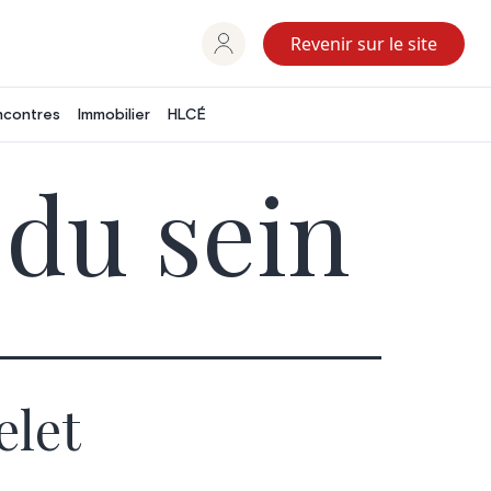
Revenir sur le site
ncontres
Immobilier
HLCÉ
du sein
elet