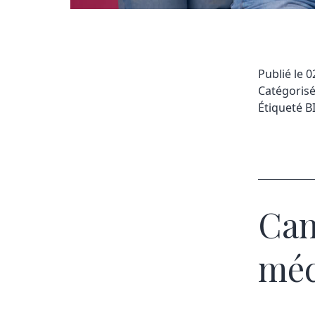
Publié le
0
Catégori
Étiqueté
B
Can
méc