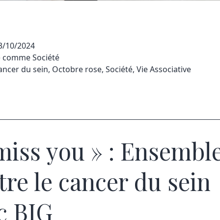
3/10/2024
sé comme
Société
ancer du sein
,
Octobre rose
,
Société
,
Vie Associative
 miss you » : Ensembl
tre le cancer du sein
c BIG