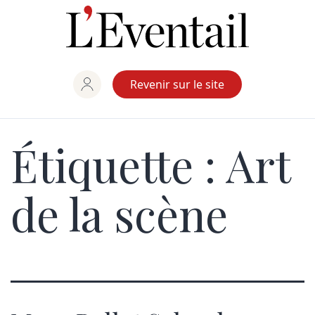
Aller
au
contenu
Revenir sur le site
Étiquette :
Art
de la scène