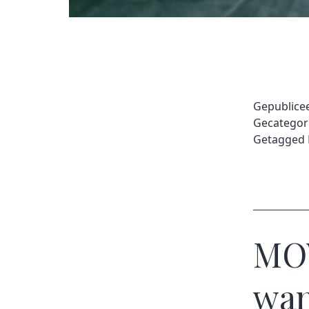
Gepublice
Gecategor
Getagged
MOV
wan