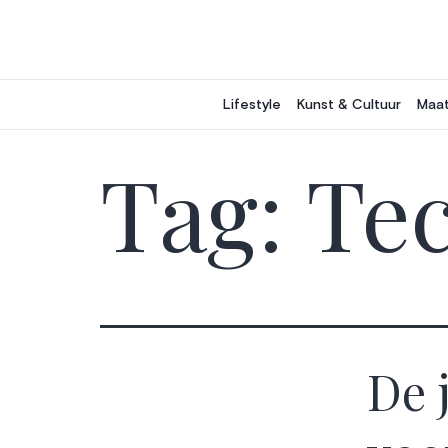
Ga
naar
de
inhoud
Lifestyle
Kunst & Cultuur
Maat
Tag:
Te
De 