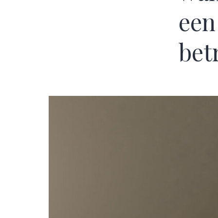
een
bet