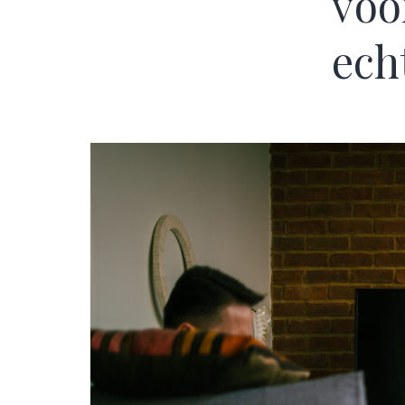
voo
echt