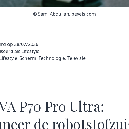
© Sami Abdullah, pexels.com
erd op
28/07/2026
iseerd als
Lifestyle
Lifestyle
,
Scherm
,
Technologie
,
Televisie
A P70 Pro Ultra:
neer de robotstofzui