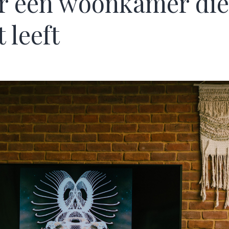
r een woonkamer die
 leeft