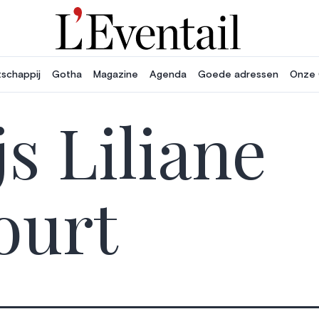
schappij
Gotha
Magazine
Agenda
Goede adressen
Onze 
js Liliane
ourt