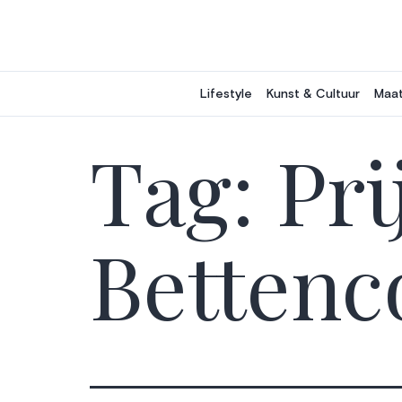
Ga
naar
de
inhoud
Lifestyle
Kunst & Cultuur
Maat
Tag:
Pri
Bettenc